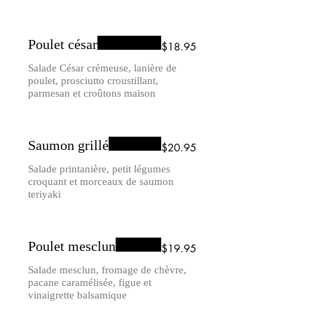
Poulet césar
$18.95
Salade César crémeuse, lanière de
poulet, prosciutto croustillant,
parmesan et croûtons maison
Saumon grillé
$20.95
Salade printanière, petit légumes
croquant et morceaux de saumon
teriyaki
Poulet mesclun
$19.95
Salade mesclun, fromage de chèvre,
pacane caramélisée, figue et
vinaigrette balsamique