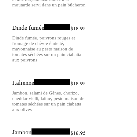
moutarde servi dans un pain bûcheron
Dinde fumée
$18.95
Dinde fumée, poivrons rouges et
fromage de chèvre émietté,
mayonnaise au pesto maison de
tomates séchées sur un pain ciabatta
aux poivrons
Italienne
$18.95
Jambon, salami de Gênes, chorizo,
cheddar vielli, laitue, pesto maison de
tomates séchées sur un pain ciabatta
aux olives
Jambon
$18.95