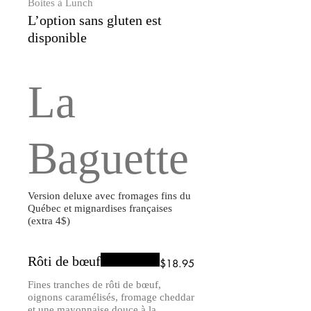
Boites à Lunch
L’option sans gluten est
disponible
La
Baguette
Version deluxe avec fromages fins du
Québec et mignardises françaises
(extra 4$)
Rôti de bœuf
$18.95
Fines tranches de rôti de bœuf,
oignons caramélisés, fromage cheddar
et une mayonnaise douce à la