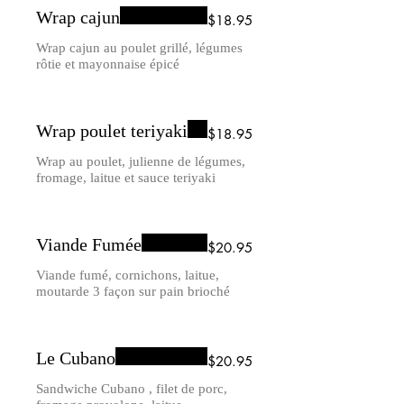
Wrap cajun
$18.95
Wrap cajun au poulet grillé, légumes
rôtie et mayonnaise épicé
Wrap poulet teriyaki
$18.95
Wrap au poulet, julienne de légumes,
fromage, laitue et sauce teriyaki
Viande Fumée
$20.95
Viande fumé, cornichons, laitue,
moutarde 3 façon sur pain brioché
Le Cubano
$20.95
Sandwiche Cubano , filet de porc,