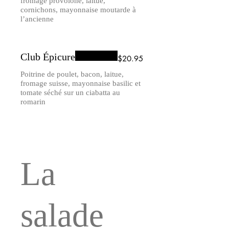
fromage provolone, laitue,
cornichons, mayonnaise moutarde à
Club Épicure
$20.95
Poitrine de poulet, bacon, laitue,
fromage suisse, mayonnaise basilic et
tomate séché sur un ciabatta au
La
salade