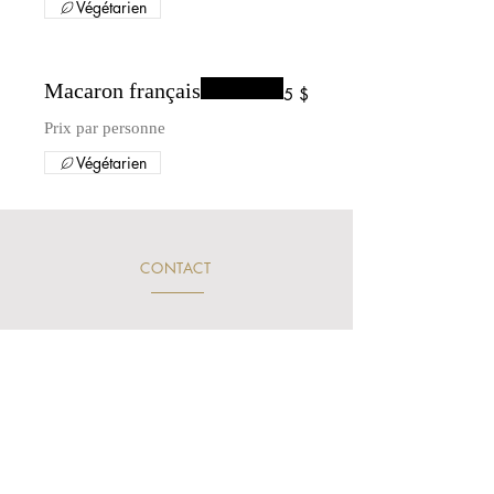
Végétarien
Macaron français
5 $
Prix par personne
Végétarien
CONTACT
Heures de nos bureaux
Mon - Fri: 8am - 4pm
Saturday: Fermé/Closed