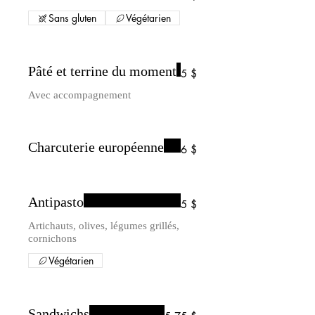
Sans gluten
Végétarien
Pâté et terrine du moment
5 $
Avec accompagnement
Charcuterie européenne
6 $
Antipasto
5 $
Artichauts, olives, légumes grillés,
cornichons
Végétarien
Sandwichs